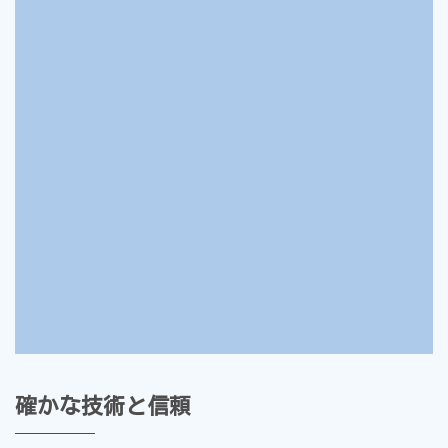
広い工場内では、あらゆる車種の修理から、整
備・車検まで、経験豊かな整備士が自信をもっ
て対応致しております。
販売は新車から中古車まで、全メーカーを取り
扱っております。
何でもお気軽にご相談ください！
確かな技術と信頼